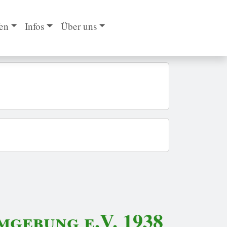
en
Infos
Über uns
gebung e.V. 1938