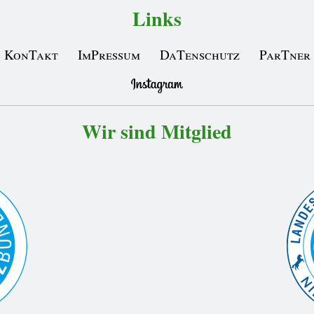
Links
KonTakt
ImPressum
DaTenschutz
ParTner
Wir sind Mitglied