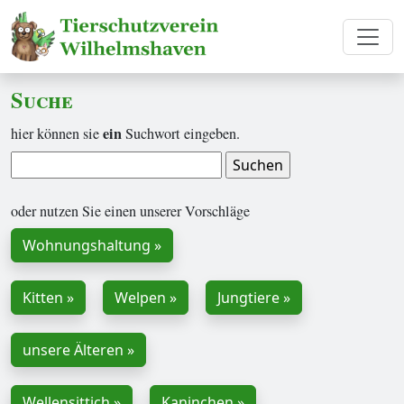
Suche
ein
hier können sie
Suchwort eingeben.
oder nutzen Sie einen unserer Vorschläge
Wohnungshaltung »
Kitten »
Welpen »
Jungtiere »
unsere Älteren »
Wellensittich »
Kaninchen »