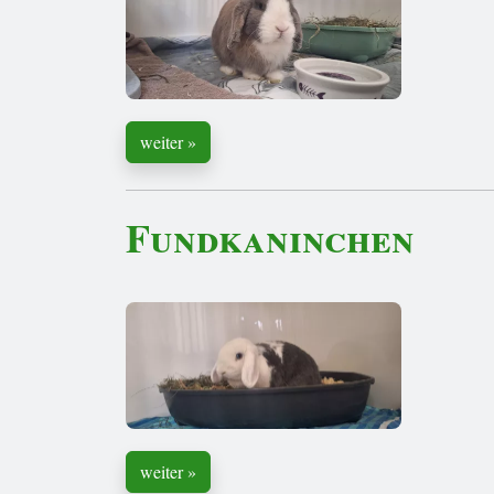
weiter »
Fundkaninchen
weiter »