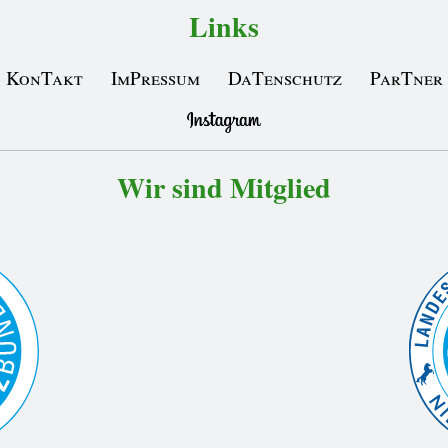
Links
KonTakt
ImPressum
DaTenschutz
ParTner
Wir sind Mitglied