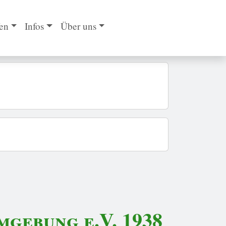
en
Infos
Über uns
gebung e.V. 1938