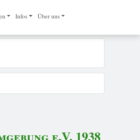
en
Infos
Über uns
gebung e.V. 1938