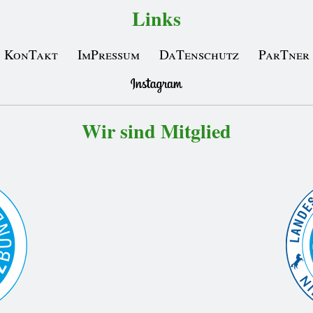
Links
KonTakt
ImPressum
DaTenschutz
ParTner
Wir sind Mitglied