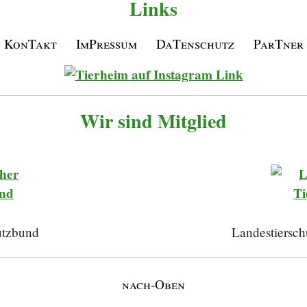
Links
KonTakt
ImPressum
DaTenschutz
ParTner
Wir sind Mitglied
utzbund
Landestiersch
nach-Oben