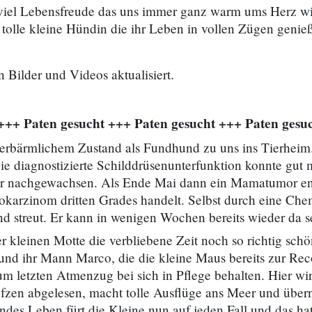
viel Lebensfreude das uns immer ganz warm ums Herz wird
h tolle kleine Hündin die ihr Leben in vollen Zügen genieß
n Bilder und Videos aktualisiert.
+++ Paten gesucht +++ Paten gesucht +++ Paten gesu
rbärmlichem Zustand als Fundhund zu uns ins Tierheim.
e diagnostizierte Schilddrüsenunterfunktion konnte gut 
bar nachgewachsen. Als Ende Mai dann ein Mamatumor entf
okarzinom dritten Grades handelt. Selbst durch eine Ch
nd streut. Er kann in wenigen Wochen bereits wieder da s
r kleinen Motte die verbliebene Zeit noch so richtig sch
und ihr Mann Marco, die die kleine Maus bereits zur Rec
m letzten Atmenzug bei sich in Pflege behalten. Hier wi
en abgelesen, macht tolle Ausflüge ans Meer und übern
ndes Leben fürt die Kleine nun auf jeden Fall und das hat 