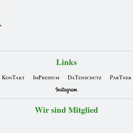
Links
KonTakt
ImPressum
DaTenschutz
ParTner
Wir sind Mitglied