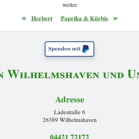
weiter
«
»
Herbert
Paprika & Kürbis
n Wilhelmshaven und Um
Adresse
Ladestraße 6
26389 Wilhelmshaven
04421 72172